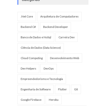
.Net Core
Arquitetura de Computadores
Backend C#
Backend Developer
Banco de Dados e NoSql
Carreira Dev
Ciência de Dados (Data Science)
Cloud Computing
Desenvolvimento Web
Dev Helpers
DevOps
Empreendedorismo e Tecnologia
Engenharia de Software
Flutter
Git
Google Firebase
Heroku