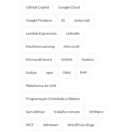
GitHub Copilot
Google Cloud
Google Firebase
IIS
Javascript
Lambda Expression
LinkedIn
Machine Learning
Microsoft
Microsoft Azure
NGINX
NodeJs
Notion
npm
ORM
PHP
Plataforma de CMS
Programação Orientada a Objetos
Sam Altman
trabalho remoto
VMWare
WCF
Windows
WordPress Bugs