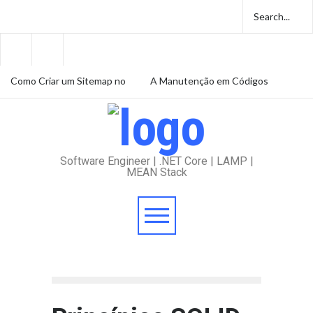
Como Criar um Sitemap no
A Manutenção em Códigos
ASP.NET MVC 5: Guia
Legados e Seus Desafios
Prático
Amazon e volta ao trabalho
presencial em 2025
Software Engineer | .NET Core | LAMP |
MEAN Stack