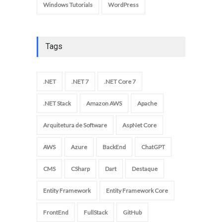
Windows Tutorials
WordPress
Tags
.NET
.NET 7
.NET Core 7
.NET Stack
Amazon AWS
Apache
Arquitetura de Software
AspNet Core
AWS
Azure
BackEnd
ChatGPT
CMS
CSharp
Dart
Destaque
Entity Framework
Entity Framework Core
FrontEnd
FullStack
GitHub