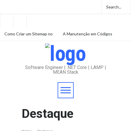
Como Criar um Sitemap no
A Manutenção em Códigos
ASP.NET MVC 5: Guia
Legados e Seus Desafios
Prático
Amazon e volta ao trabalho
presencial em 2025
Software Engineer | .NET Core | LAMP |
MEAN Stack
Destaque
Home
Destaque