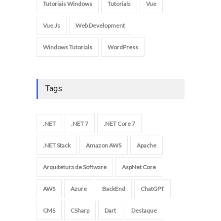
Tutoriais Windows
Tutorials
Vue
Vue.Js
Web Development
Windows Tutorials
WordPress
Tags
.NET
.NET 7
.NET Core 7
.NET Stack
Amazon AWS
Apache
Arquitetura de Software
AspNet Core
AWS
Azure
BackEnd
ChatGPT
CMS
CSharp
Dart
Destaque