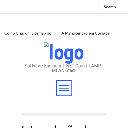
Como Criar um Sitemap no
A Manutenção em Códigos
ASP.NET MVC 5: Guia
Legados e Seus Desafios
Prático
Amazon e volta ao trabalho
presencial em 2025
Software Engineer | .NET Core | LAMP |
MEAN Stack