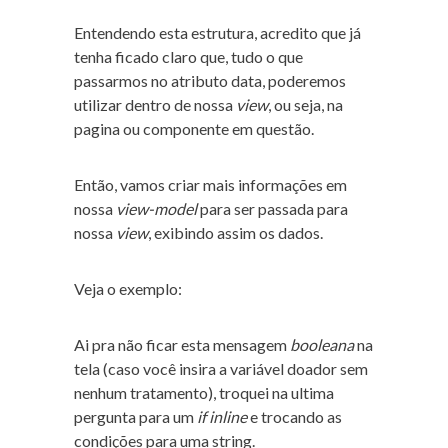
Entendendo esta estrutura, acredito que já
tenha ficado claro que, tudo o que
passarmos no atributo data, poderemos
utilizar dentro de nossa
view
, ou seja, na
pagina ou componente em questão.
Então, vamos criar mais informações em
nossa
view-model
para ser passada para
nossa
view
, exibindo assim os dados.
Veja o exemplo:
Ai pra não ficar esta mensagem
booleana
na
tela (caso você insira a variável doador sem
nenhum tratamento), troquei na ultima
pergunta para um
if inline
e trocando as
condições para uma string.