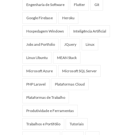
Engenharia de Software
Flutter
Git
Google Firebase
Heroku
Hospedagem Windows
Inteligência Artificial
Jobs and Portfolio
JQuery
Linux
Linux Ubuntu
MEAN Stack
Microsoft Azure
Microsoft SQL Server
PHP Laravel
Plataformas Cloud
Plataformas de Trabalho
Produtividade e Ferramentas
Trabalhos e Portifólio
Tutoriais