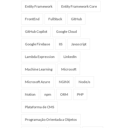
Entity Framework
Entity Framework Core
FrontEnd
FullStack
GitHub
GitHub Copilot
Google Cloud
Google Firebase
IIS
Javascript
Lambda Expression
LinkedIn
Machine Learning
Microsoft
Microsoft Azure
NGINX
NodeJs
Notion
npm
ORM
PHP
Plataforma de CMS
Programação Orientada a Objetos