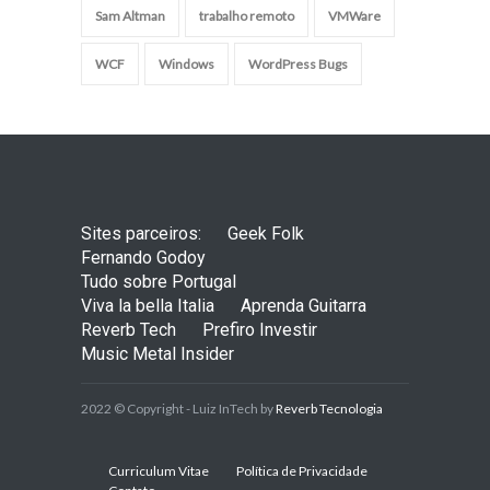
Sam Altman
trabalho remoto
VMWare
WCF
Windows
WordPress Bugs
Sites parceiros:
Geek Folk
Fernando Godoy
Tudo sobre Portugal
Viva la bella Italia
Aprenda Guitarra
Reverb Tech
Prefiro Investir
Music Metal Insider
2022 © Copyright - Luiz InTech by
Reverb Tecnologia
Curriculum Vitae
Política de Privacidade